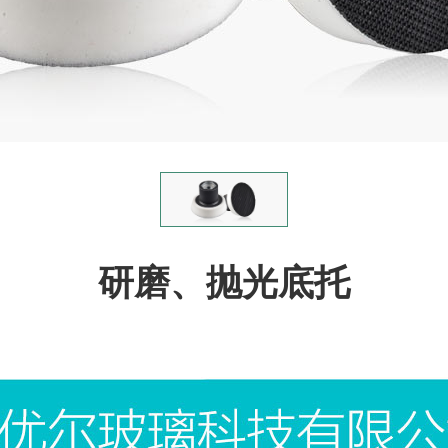
研磨、抛光底托