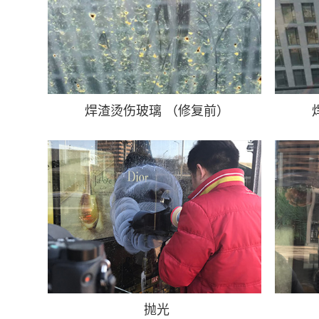
焊渣烫伤玻璃 （修复前）
抛光