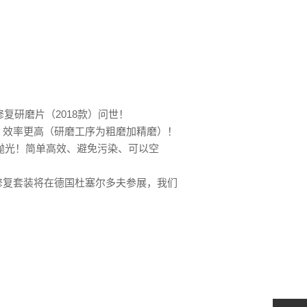
复研磨片（2018款）问世！
好，效率更高（研磨工序为粗磨加精磨）！
成抛光！简单高效、避免污染、可以空
璃划痕修复套装将在德国杜塞尔多夫参展，我们
夫玻璃展
2018年10月德国杜塞