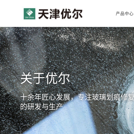
产品中心
公司简介
玻璃划痕修复工具
企业实力
关于优尔
十余年匠心发展，专注玻璃划痕修
的研发与生产