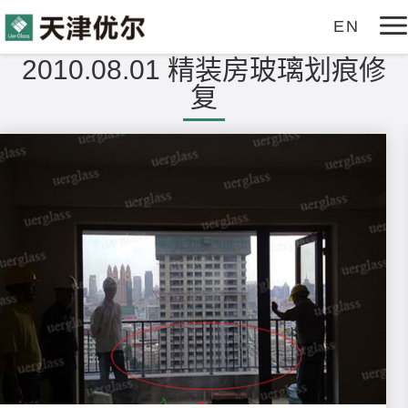
EN
2010.08.01 精装房玻璃划痕修
产品中心
复
玻璃划痕修复工具
关于优尔
玻璃裂痕修复工具
公司简介
案例中心
企业实力
服务支持
发展历程
服务理念
新闻资讯
企业理念
视频中心
在线商城
修复案例对比
下载中心
联系我们
常见问题